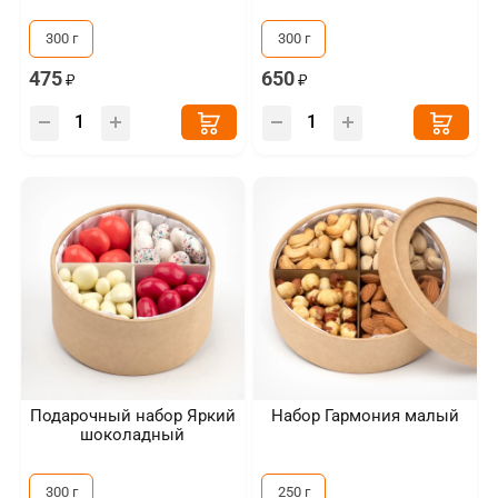
300 г
300 г
475
650
Подарочный набор Яркий
Набор Гармония малый
шоколадный
300 г
250 г