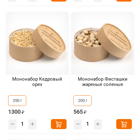
Мононабор Кедровый
Мононабор Фисташки
орех
жареные соленые
250 г
200 г
1300
565