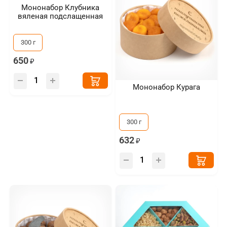
Мононабор Клубника
вяленая подслащенная
300 г
650
Мононабор Курага
300 г
632