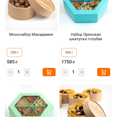
Мононабор Макадамия
Набор Ореховая
шкатулка голубая
250 г
550 г
585
1750