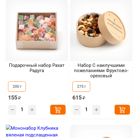
Подарочный набор Рахат
Набор С наилучшими
Радуга
пожеланиями Фруктово-
ореховый
200 г
275 г
155
615