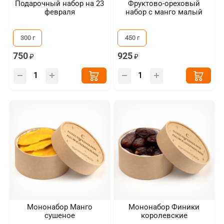
Подарочный набор на 23
Фруктово-ореховый
февраля
набор с манго малый
300 г
450 г
750
925
Мононабор Манго
Мононабор Финики
сушеное
королевские