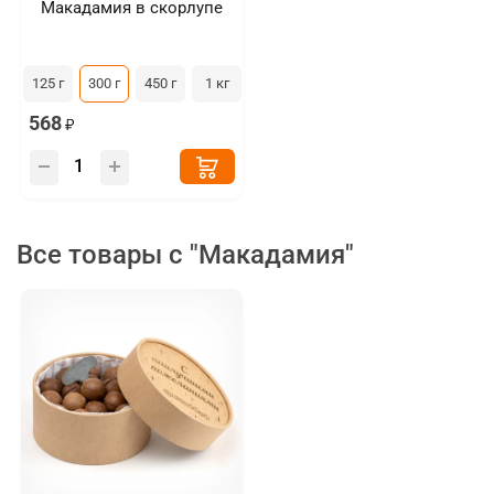
Макадамия в скорлупе
125 г
300 г
450 г
1 кг
568
Все товары с "Макадамия"