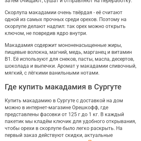
затем очищают, сушат и отправляют на переработку.
Скорлупа макадамии очень твёрдая - её считают
одной из самых прочных среди орехов. Поэтому на
скорлупе делают надпил: так орех можно открыть
ключом, не повредив ядро внутри.
Макадамия содержит мононенасыщенные жиры,
пищевые волокна, магний, медь, марганец и витамин
B1. Её используют для снеков, пасты, масла, десертов,
шоколада и выпечки. Аромат у макадамии сливочный,
мягкий, с лёгкими ванильными нотами.
Где купить макадамия в Сургуте
Купить макадамию в Сургуте с доставкой на дом
можно в интернет-магазине Орешкофф, где
представлены фасовки от 125 г до 1 кг. В каждый
пакетик мы кладём ключик для удобного открывания,
чтобы орехи в скорлупе было легко раскрыть. На
первый заказ действуют скидки, актуальные