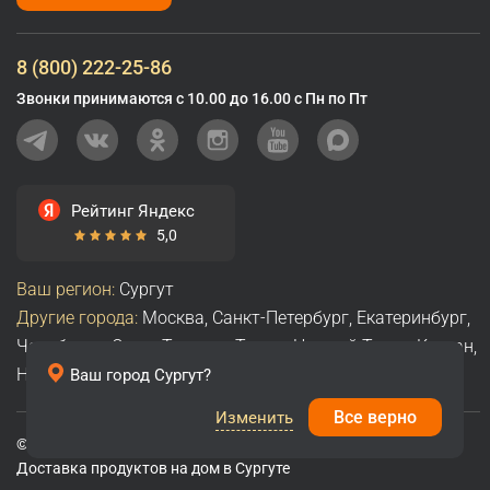
8 (800) 222-25-86
Звонки принимаются с 10.00 до 16.00 с Пн по Пт
Рейтинг Яндекс
5,0
Ваш регион:
Сургут
Другие города:
Москва
,
Санкт-Петербург
,
Екатеринбург
,
Челябинск
,
Омск
,
Тюмень
,
Томск
,
Нижний Тагил
,
Курган
,
Нижневартовск
,
Все города
Ваш город
Сургут
?
Все верно
Изменить
© 2008–2026, Интернет-магазин Орешкофф.рф
Доставка продуктов на дом в Сургуте