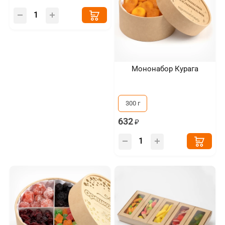
Мононабор Курага
300 г
632