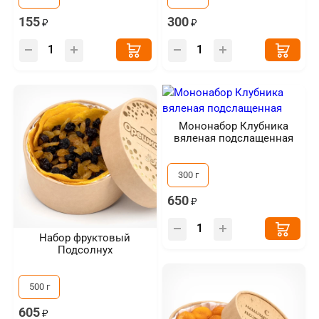
155
300
Мононабор Клубника
вяленая подслащенная
300 г
650
Набор фруктовый
Подсолнух
500 г
605