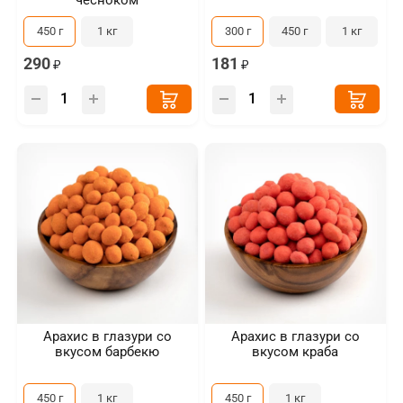
чесноком
450 г
1 кг
300 г
450 г
1 кг
290
181
Арахис в глазури со
Арахис в глазури со
вкусом барбекю
вкусом краба
450 г
1 кг
450 г
1 кг