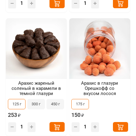
Арахис жареный
Арахис в глазури
соленый в карамели в
Орешкофф со
темной глазури
вкусом лосося
125 г
300 г
450 г
175 г
253
150