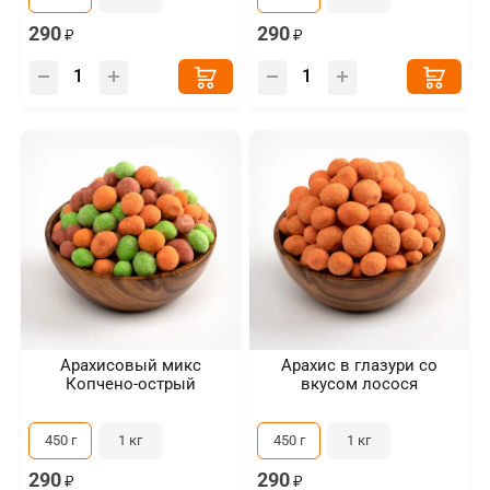
290
290
Арахисовый микс
Арахис в глазури со
Копчено-острый
вкусом лосося
450 г
1 кг
450 г
1 кг
290
290