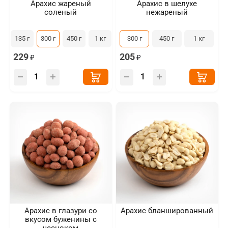
Арахис жареный
Арахис в шелухе
соленый
нежареный
135 г
300 г
450 г
1 кг
300 г
450 г
1 кг
229
205
Арахис в глазури со
Арахис бланшированный
вкусом буженины с