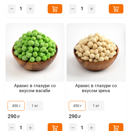
Арахис в глазури со
Арахис в глазури со
вкусом васаби
вкусом хрена
450 г
1 кг
450 г
1 кг
290
290