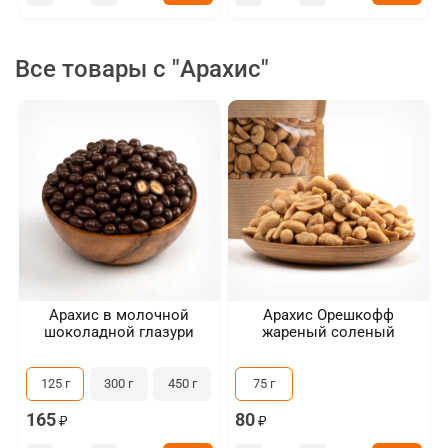
Все товары с "Арахис"
Арахис в молочной
Арахис Орешкофф
шоколадной глазури
жареный соленый
125 г
300 г
450 г
75 г
165
80