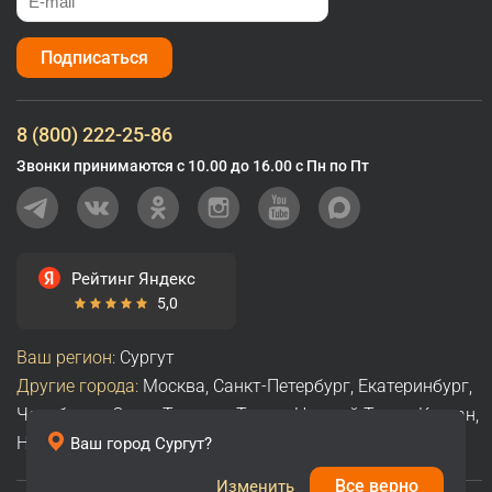
Подписаться
8 (800) 222-25-86
Звонки принимаются с 10.00 до 16.00 с Пн по Пт
Рейтинг Яндекс
5,0
Ваш регион:
Сургут
Другие города:
Москва
,
Санкт-Петербург
,
Екатеринбург
,
Челябинск
,
Омск
,
Тюмень
,
Томск
,
Нижний Тагил
,
Курган
,
Нижневартовск
,
Все города
Ваш город
Сургут
?
Все верно
Изменить