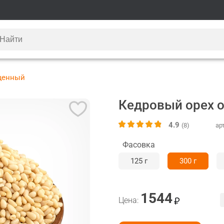
щенный
Кедровый орех 
4.9
(8)
ар
Фасовка
125 г
300 г
1544
Цена: