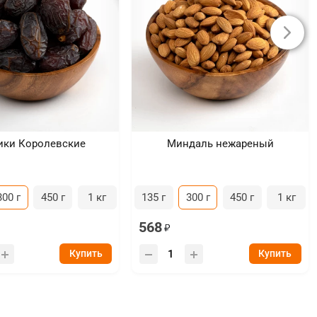
ики Королевские
Миндаль нежареный
300 г
450 г
1 кг
135 г
300 г
450 г
1 кг
568
Купить
Купить