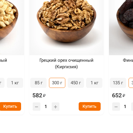
ный
Грецкий орех очищенный
Фин
(Киргизия)
г
1 кг
85 г
300 г
450 г
1 кг
135 г
582
652
Купить
Купить