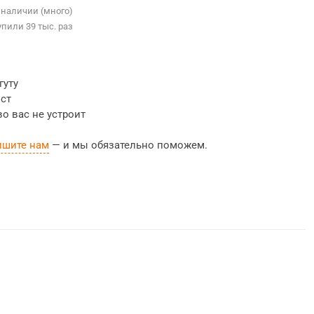
 наличии (много)
упили 39 тыс. раз
гуту
ост
во вас не устроит
ишите нам
— и мы обязательно поможем.