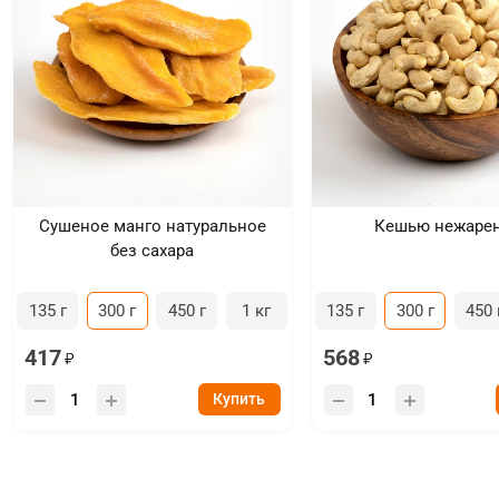
Сушеное манго натуральное
Кешью нежаре
без сахара
135 г
300 г
450 г
1 кг
135 г
300 г
450 
417
568
Купить