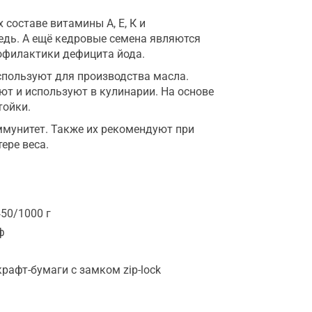
 составе витамины А, Е, К и
едь. А ещё кедровые семена являются
офилактики дефицита йода.
используют для производства масла.
т и используют в кулинарии. На основе
тойки.
ммунитет. Также их рекомендуют при
ере веса.
50/1000 г
ф
крафт-бумаги с замком zip-lock