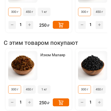
300 г
450 г
1 кг
300 г
450 г
250
С этим товаром покупают
Изюм Малаяр
300 г
450 г
1 кг
300 г
450 г
250