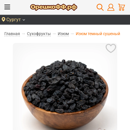
Сургут
Главная
Сухофрукты
Изюм
Изюм темный сушеный