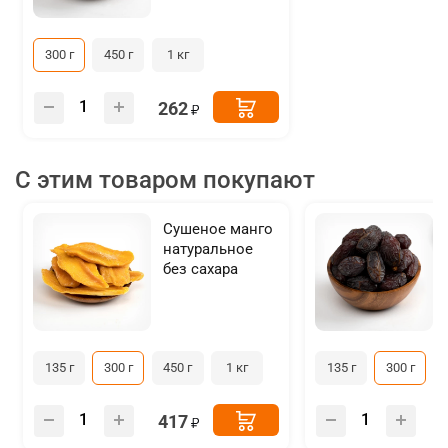
300 г
450 г
1 кг
262
С этим товаром покупают
Сушеное манго
натуральное
без сахара
135 г
300 г
450 г
1 кг
135 г
300 г
417