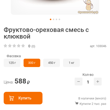
Фруктово-ореховая смесь с
клюквой
0
арт. 103046
(0)
Фасовка
125 г
300 г
450 г
1 кг
Кол-во
588
Цена:
Купить
В наличии (много)
Купили 2 тыс. раз